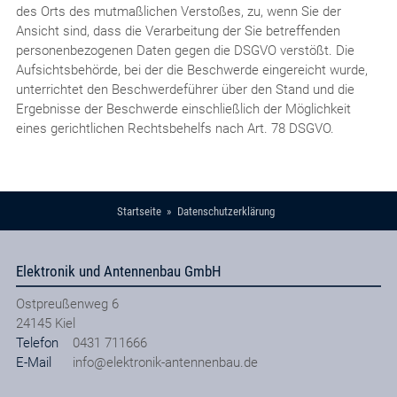
des Orts des mutmaßlichen Verstoßes, zu, wenn Sie der
Ansicht sind, dass die Verarbeitung der Sie betreffenden
personenbezogenen Daten gegen die DSGVO verstößt. Die
Aufsichtsbehörde, bei der die Beschwerde eingereicht wurde,
unterrichtet den Beschwerdeführer über den Stand und die
Ergebnisse der Beschwerde einschließlich der Möglichkeit
eines gerichtlichen Rechtsbehelfs nach Art. 78 DSGVO.
Startseite
Datenschutzerklärung
Elektronik und Antennenbau GmbH
Ostpreußenweg 6
24145
Kiel
Telefon
0431 711666
E-Mail
info@elektronik-antennenbau.de