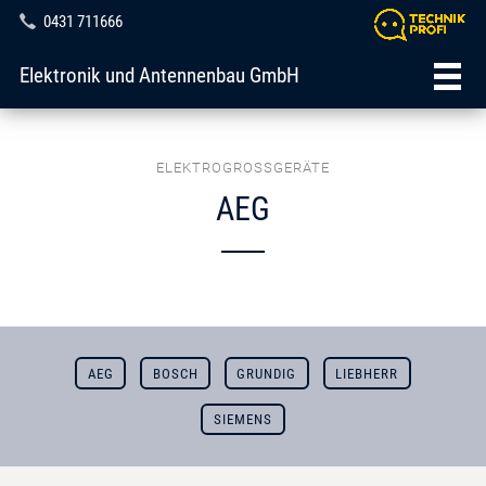
0431 711666
Elektronik und Antennenbau GmbH
ELEKTROGROSSGERÄTE
AEG
AEG
BOSCH
GRUNDIG
LIEBHERR
SIEMENS