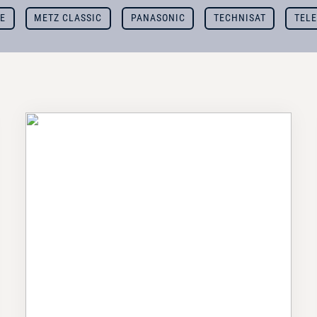
UE
METZ CLASSIC
PANASONIC
TECHNISAT
TELE