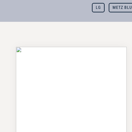
LG
METZ BL