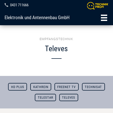
0431 711666
Elektronik und Antennenbau GmbH
EMPFANGSTECHNIK
Televes
HD PLUS
KATHREIN
FREENET TV
TECHNISAT
TELESTAR
TELEVES